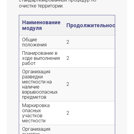
очистке территории.
Наименование
Те
Продолжительность
модуля
за
Общие
2
2
положения
Планирование в
ходе выполнения
2
2
работ
Организация
разведки
местности на
2
2
наличие
взрывоопасных
предметов
Маркировка
опасных
2
2
участков
местности
Организация