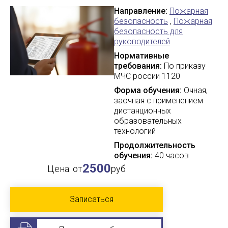
Направление:
Пожарная
безопасность
,
Пожарная
безопасность для
руководителей
Нормативные
требования:
По приказу
МЧС россии 1120
Форма обучения:
Очная,
заочная с применением
дистанционных
образовательных
технологий
Продолжительность
обучения:
40 часов
2500
Цена: от
руб
Записаться