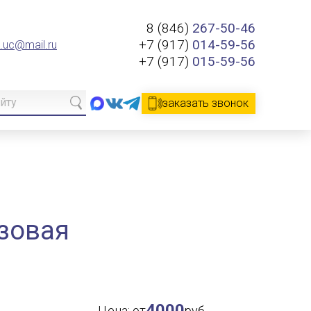
8 (846)
267-50-46
+7 (917)
014-59-56
.uc@mail.ru
+7 (917)
015-59-56
заказать звонок
зовая
4000
Цена: от
руб