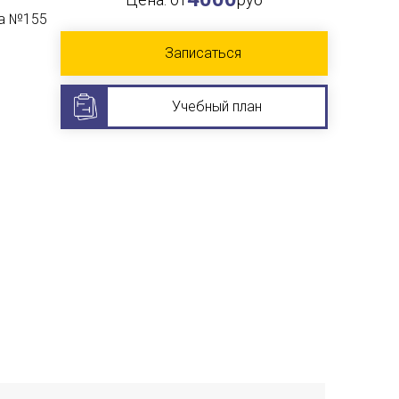
ра №155
Записаться
Учебный план